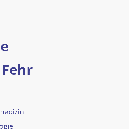
he
 Fehr
medizin
ogie