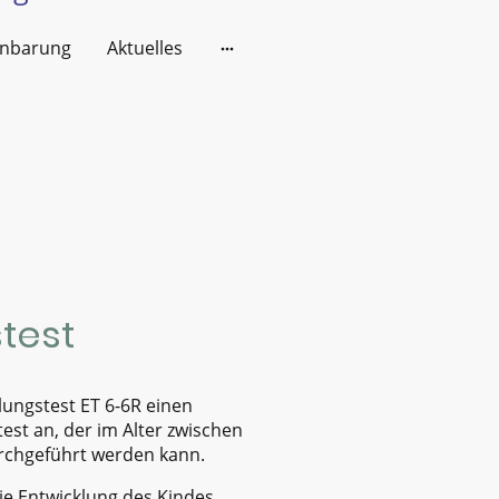
inbarung
Aktuelles
test
lungstest ET 6-6R einen
st an, der im Alter zwischen
rchgeführt werden kann.
ie Entwicklung des Kindes