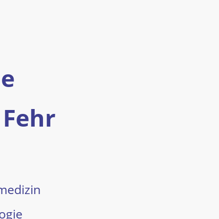
he
 Fehr
medizin
ogie